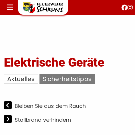
STARTSEITE
AKTUELLES
FEUERWEHRJUGEND
FEST 150 JAHRE
KONTAKT
Elektrische Geräte
T
Aktuelles
Sicherheitstipps
S
Bleiben Sie aus dem Rauch
Stallbrand verhindern