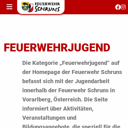
STARTSEITE
AKTUELLES
FEUERWEHRJUGEND
FEST 150 JAHRE
FEUERWEHRJUGEND
KONTAKT
Die Kategorie „Feuerwehrjugend“ auf
der Homepage der Feuerwehr Schruns
T
befasst sich mit der Jugendarbeit
S
innerhalb der Feuerwehr Schruns in
Vorarlberg, Österreich. Die Seite
informiert über Aktivitäten,
Veranstaltungen und
Bildungsangebote, die speziell für die