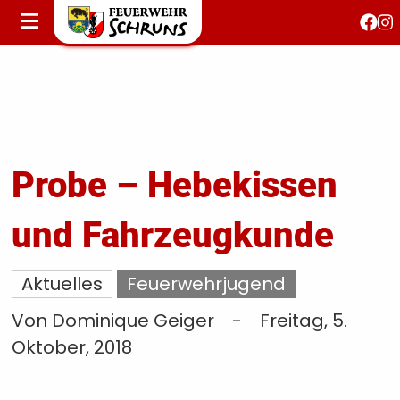
STARTSEITE
AKTUELLES
FEUERWEHRJUGEND
FEST 150 JAHRE
KONTAKT
Probe – Hebekissen
und Fahrzeugkunde
T
S
Aktuelles
Feuerwehrjugend
Von Dominique Geiger
-
Freitag, 5.
Oktober, 2018