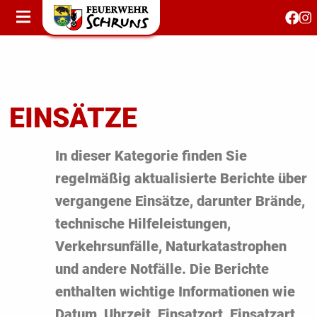
STARTSEITE
AKTUELLES
FEUERWEHRJUGEND
FEST 150 JAHRE
EINSÄTZE
KONTAKT
In dieser Kategorie finden Sie
regelmäßig aktualisierte Berichte über
T
vergangene Einsätze, darunter Brände,
S
technische Hilfeleistungen,
Verkehrsunfälle, Naturkatastrophen
und andere Notfälle. Die Berichte
enthalten wichtige Informationen wie
Datum, Uhrzeit, Einsatzort, Einsatzart,