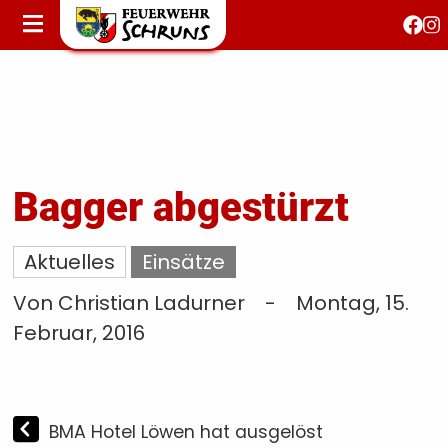
STARTSEITE
AKTUELLES
FEUERWEHRJUGEND
FEST 150 JAHRE
KONTAKT
Bagger abgestürzt
T
Aktuelles
Einsätze
S
Von Christian Ladurner
-
Montag, 15.
Februar, 2016
BMA Hotel Löwen hat ausgelöst