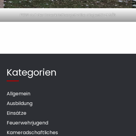
PKW auf der Innerkristbergstraße abgestürzt 5/6
Kategorien
Allgemein
Ausbildung
Einsätze
Feuerwehrjugend
Kameradschaftliches