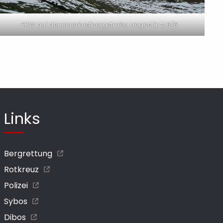
PKW auf der Innerkristbergstraße abgestürzt 6/6
Links
Bergrettung
Rotkreuz
Polizei
Sybos
Dibos