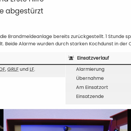
ße abgestürzt
ie Brandmeldeanlage bereits zurückgestellt. 1 Stunde spä
lt. Beide Alarme wurden durch starken Kochdunst in der 
Einsatzverlauf
OF
,
GRLF
und
LF
.
Alarmierung
Übernahme
Am Einsatzort
Einsatzende