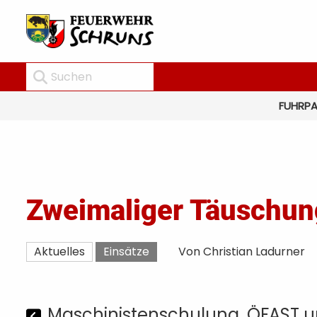
FUHRP
Zweimaliger Täuschung
Aktuelles
Einsätze
Von Christian Ladurner
Maschinistenschulung, ÖFAST un