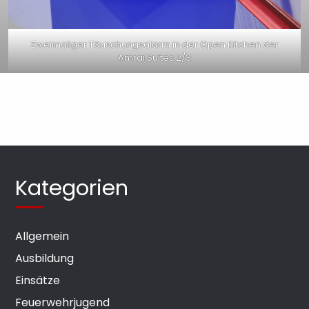
Zweimaliger Täuschungsalarm in der Open Kitchen der
Amrai Suites 2/3
Kategorien
Allgemein
Ausbildung
Einsätze
Feuerwehrjugend