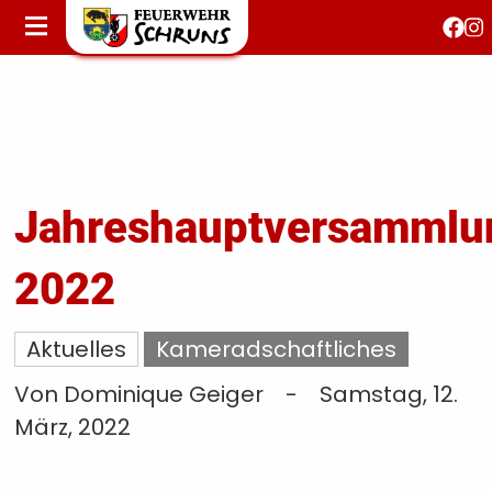
STARTSEITE
AKTUELLES
FEUERWEHRJUGEND
FEST 150 JAHRE
KONTAKT
Jahreshauptversammlu
2022
T
S
Aktuelles
Kameradschaftliches
Von Dominique Geiger
-
Samstag, 12.
März, 2022