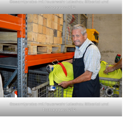
Gesamtprobe mit Feuerwehr Latschau Silbertal und
Tschagguns 9/12
Gesamtprobe mit Feuerwehr Latschau Silbertal und
Tschagguns 12/12