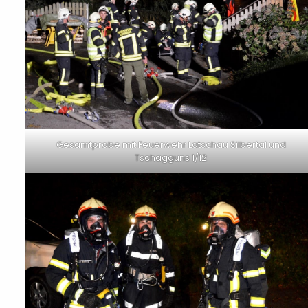
Gesamtprobe mit Feuerwehr Latschau Silbertal und
Tschagguns 1/12