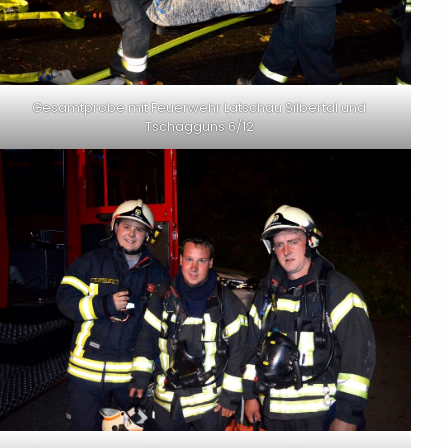
Gesamtprobe mit Feuerwehr Latschau Silbertal und
Tschagguns 6/12