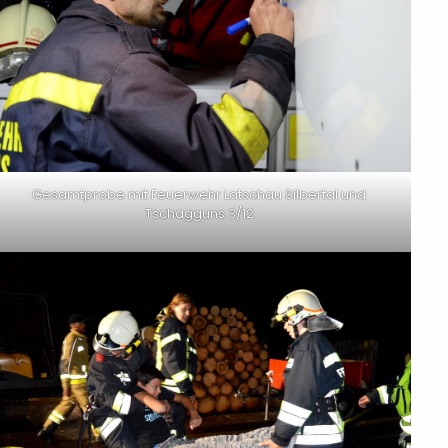
Gesamtprobe mit Feuerwehr Latschau Silbertal und
Tschagguns 3/12