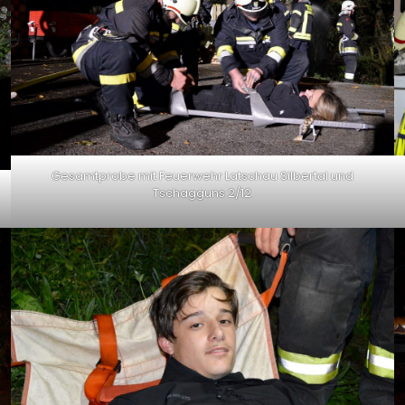
Gesamtprobe mit Feuerwehr Latschau Silbertal und
Tschagguns 2/12