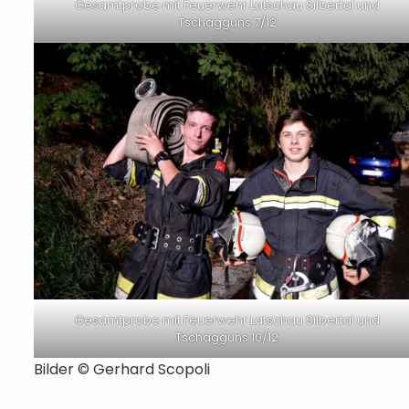
Gesamtprobe mit Feuerwehr Latschau Silbertal und
Tschagguns 7/12
Gesamtprobe mit Feuerwehr Latschau Silbertal und
Tschagguns 10/12
Bilder © Gerhard Scopoli