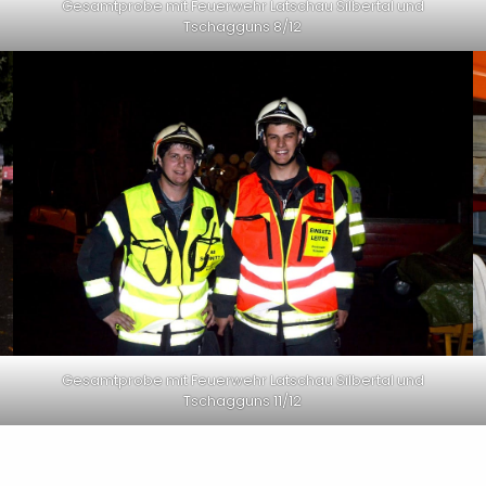
Gesamtprobe mit Feuerwehr Latschau Silbertal und
Tschagguns 8/12
Gesamtprobe mit Feuerwehr Latschau Silbertal und
Tschagguns 11/12