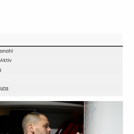
Ganahl
Aktiv
u
guns