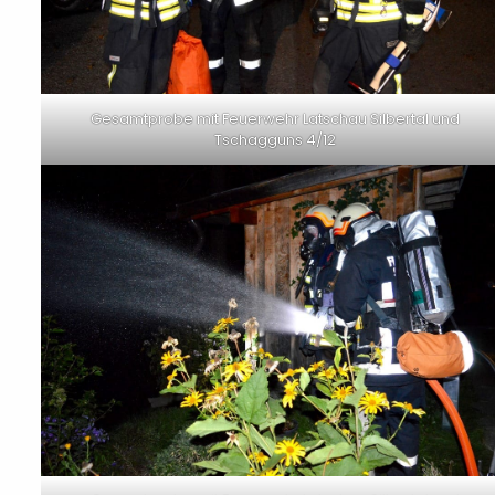
Gesamtprobe mit Feuerwehr Latschau Silbertal und
Tschagguns 4/12