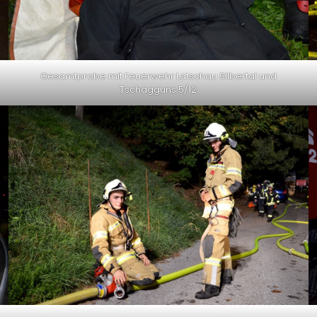
Gesamtprobe mit Feuerwehr Latschau Silbertal und
Tschagguns 5/12