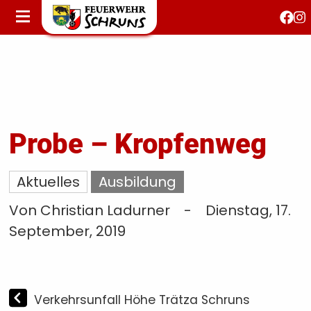
STARTSEITE
AKTUELLES
FEUERWEHRJUGEND
FEST 150 JAHRE
KONTAKT
Probe – Kropfenweg
T
Aktuelles
Ausbildung
S
Von Christian Ladurner
-
Dienstag, 17.
September, 2019
Verkehrsunfall Höhe Trätza Schruns