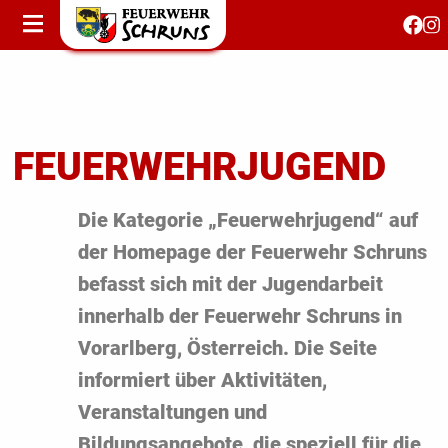
STARTSEITE
AKTUELLES
FEUERWEHRJUGEND
FEST 150 JAHRE
FEUERWEHRJUGEND
KONTAKT
Die Kategorie „Feuerwehrjugend“ auf
der Homepage der Feuerwehr Schruns
T
befasst sich mit der Jugendarbeit
S
innerhalb der Feuerwehr Schruns in
Vorarlberg, Österreich. Die Seite
informiert über Aktivitäten,
Veranstaltungen und
Bildungsangebote, die speziell für die