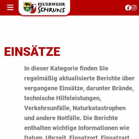
STARTSEITE
AKTUELLES
FEUERWEHRJUGEND
FEST 150 JAHRE
EINSÄTZE
KONTAKT
In dieser Kategorie finden Sie
regelmäßig aktualisierte Berichte über
T
vergangene Einsätze, darunter Brände,
S
technische Hilfeleistungen,
Verkehrsunfälle, Naturkatastrophen
und andere Notfälle. Die Berichte
enthalten wichtige Informationen wie
Datum, Uhrzeit, Einsatzort, Einsatzart,