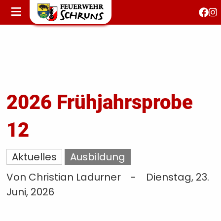
STARTSEITE
AKTUELLES
FEUERWEHRJUGEND
FEST 150 JAHRE
KONTAKT
2026 Frühjahrsprobe
12
T
S
Aktuelles
Ausbildung
Von Christian Ladurner
-
Dienstag, 23.
Juni, 2026