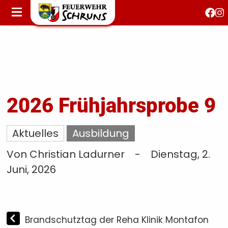
STARTSEITE
AKTUELLES
FEUERWEHRJUGEND
FEST 150 JAHRE
KONTAKT
2026 Frühjahrsprobe 9
T
Aktuelles
Ausbildung
S
Von Christian Ladurner
-
Dienstag, 2.
Juni, 2026
Brandschutztag der Reha Klinik Montafon