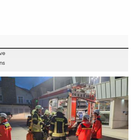
ve
ns