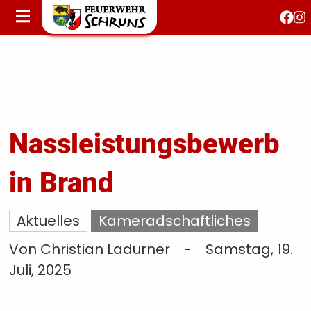
STARTSEITE
AKTUELLES
FEUERWEHRJUGEND
FEST 150 JAHRE
KONTAKT
Nassleistungsbewerb
in Brand
T
S
Aktuelles
Kameradschaftliches
Von Christian Ladurner
-
Samstag, 19.
Juli, 2025