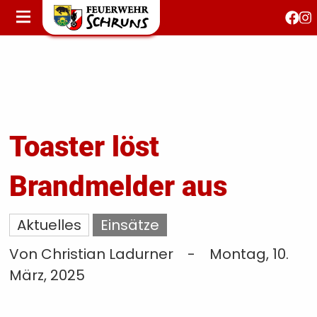
STARTSEITE
AKTUELLES
FEUERWEHRJUGEND
FEST 150 JAHRE
KONTAKT
Toaster löst
Brandmelder aus
T
S
Aktuelles
Einsätze
Von Christian Ladurner
-
Montag, 10.
März, 2025