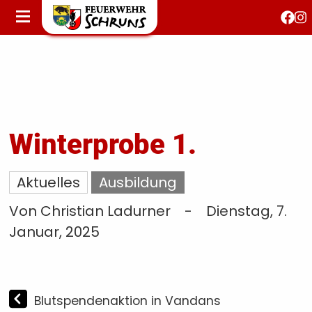
STARTSEITE
AKTUELLES
FEUERWEHRJUGEND
FEST 150 JAHRE
KONTAKT
Winterprobe 1.
T
Aktuelles
Ausbildung
S
Von Christian Ladurner
-
Dienstag, 7.
Januar, 2025
Blutspendenaktion in Vandans