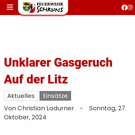
STARTSEITE
AKTUELLES
FEUERWEHRJUGEND
FEST 150 JAHRE
KONTAKT
Unklarer Gasgeruch
Auf der Litz
T
S
Aktuelles
Einsätze
Von Christian Ladurner
-
Sonntag, 27.
Oktober, 2024