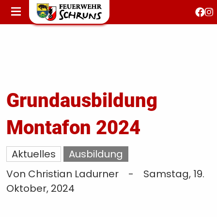
STARTSEITE
AKTUELLES
FEUERWEHRJUGEND
FEST 150 JAHRE
KONTAKT
Grundausbildung
Montafon 2024
T
S
Aktuelles
Ausbildung
Von Christian Ladurner
-
Samstag, 19.
Oktober, 2024