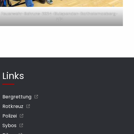
Feuerwehr-Schruns-2024-Blutspenden-Bartholomaeberg-
3/3
Links
Bergrettung
Rotkreuz
Polizei
Sybos