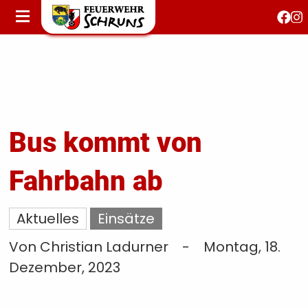
STARTSEITE
AKTUELLES
FEUERWEHRJUGEND
FEST 150 JAHRE
KONTAKT
Bus kommt von
Fahrbahn ab
T
S
Aktuelles
Einsätze
Von Christian Ladurner
-
Montag, 18.
Dezember, 2023