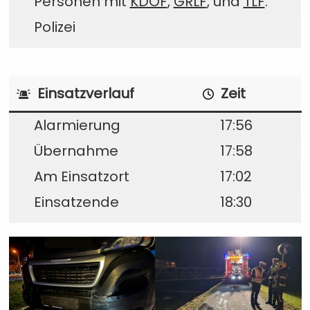
Personen mit
KDOF
,
GRLF
, und
TLF
.
Polizei
Einsatzverlauf
Zeit
Alarmierung
17:56
Übernahme
17:58
Am Einsatzort
17:02
Einsatzende
18:30