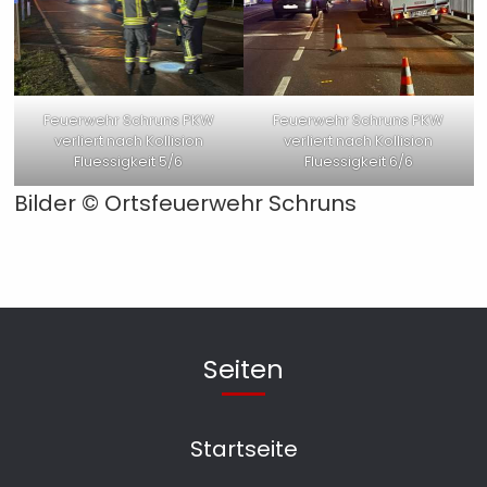
Feuerwehr Schruns PKW
Feuerwehr Schruns PKW
verliert nach Kollision
verliert nach Kollision
Fluessigkeit 5/6
Fluessigkeit 6/6
Bilder ©
Ortsfeuerwehr Schruns
Seiten
Startseite