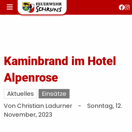
STARTSEITE
AKTUELLES
FEUERWEHRJUGEND
FEST 150 JAHRE
KONTAKT
Kaminbrand im Hotel
Alpenrose
T
S
Aktuelles
Einsätze
Von Christian Ladurner
-
Sonntag, 12.
November, 2023