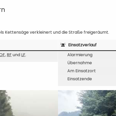
rn
s Kettensäge verkleinert und die Straße freigeräumt.
Einsatzverlauf
OF
,
RF
und
LF
.
Alarmierung
Übernahme
Am Einsatzort
Einsatzende