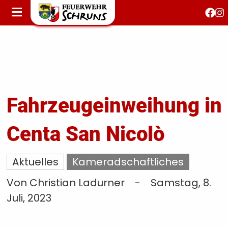
STARTSEITE
AKTUELLES
FEUERWEHRJUGEND
FEST 150 JAHRE
KONTAKT
Fahrzeugeinweihung in
Centa San Nicolò
T
S
Aktuelles
Kameradschaftliches
Von Christian Ladurner
-
Samstag, 8.
Juli, 2023