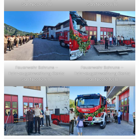
San Nicolò 7/18
San Nicolò 8/18
Feuerwehr Schruns –
Feuerwehr Schruns –
Fahrzeugeinweihung Centa
Fahrzeugeinweihung Centa
San Nicolò 9/18
San Nicolò 10/18