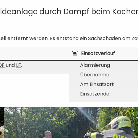
eldeanlage durch Dampf beim Kochen
ll entfernt werden. Es entstand ein Sachschaden am Za
Einsatzverlauf
OF
und
LF
.
Alarmierung
Übernahme
Am Einsatzort
Einsatzende