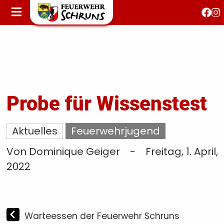
STARTSEITE
AKTUELLES
FEUERWEHRJUGEND
FEST 150 JAHRE
KONTAKT
Probe für Wissenstest
T
Aktuelles
Feuerwehrjugend
S
Von Dominique Geiger
-
Freitag, 1. April,
2022
Warteessen der Feuerwehr Schruns