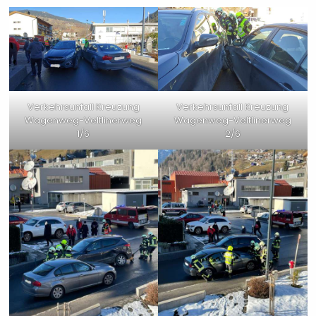
Verkehrsunfall Kreuzung
Verkehrsunfall Kreuzung
Wagenweg-Veltlinerweg
Wagenweg-Veltlinerweg
1/6
2/6