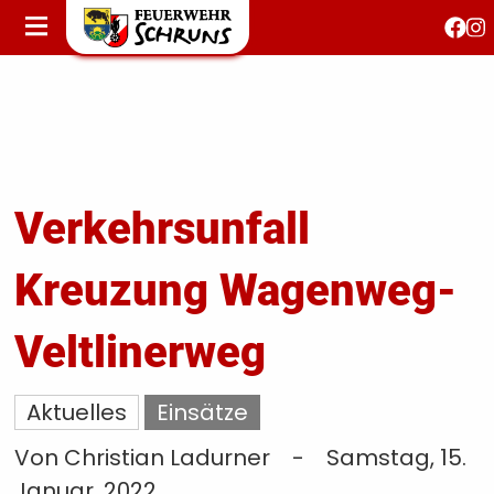
STARTSEITE
AKTUELLES
FEUERWEHRJUGEND
FEST 150 JAHRE
KONTAKT
Verkehrsunfall
Kreuzung Wagenweg-
T
S
Veltlinerweg
Aktuelles
Einsätze
Von Christian Ladurner
-
Samstag, 15.
Januar, 2022