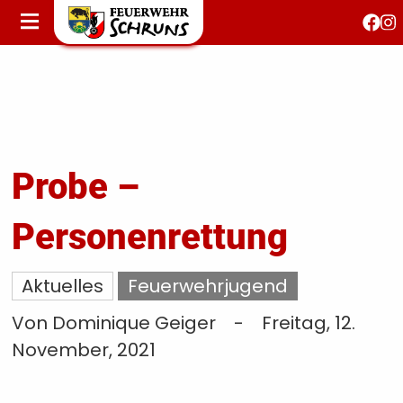
STARTSEITE
AKTUELLES
FEUERWEHRJUGEND
FEST 150 JAHRE
KONTAKT
Probe –
Personenrettung
T
S
Aktuelles
Feuerwehrjugend
Von Dominique Geiger
-
Freitag, 12.
November, 2021