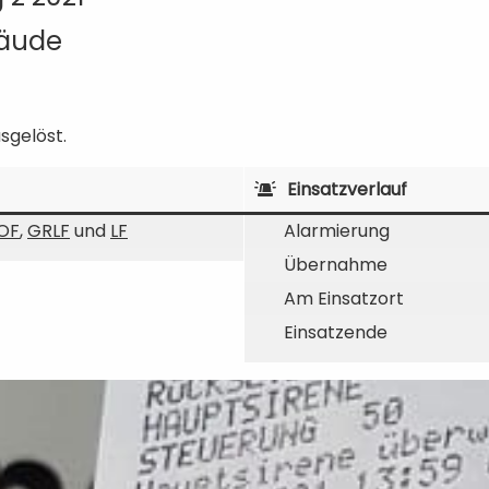
bäude
sgelöst.
Einsatzverlauf
OF
,
GRLF
und
LF
Alarmierung
Übernahme
Am Einsatzort
Einsatzende