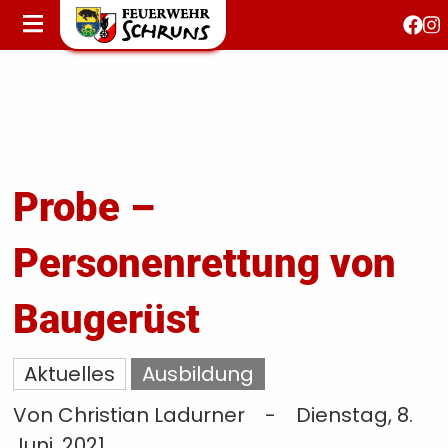
STARTSEITE
AKTUELLES
FEUERWEHRJUGEND
FEST 150 JAHRE
KONTAKT
Probe –
Personenrettung von
T
S
Baugerüst
Aktuelles
Ausbildung
Von Christian Ladurner
-
Dienstag, 8.
Juni, 2021