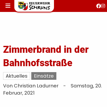
STARTSEITE
AKTUELLES
FEUERWEHRJUGEND
FEST 150 JAHRE
KONTAKT
Zimmerbrand in der
Bahnhofsstraße
T
S
Aktuelles
Einsätze
Von Christian Ladurner
-
Samstag, 20.
Februar, 2021