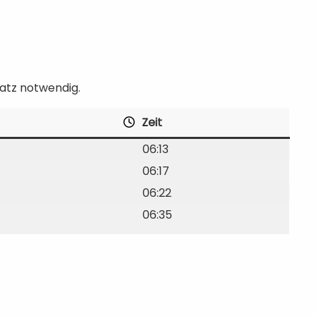
satz notwendig.
Zeit
06:13
06:17
06:22
06:35