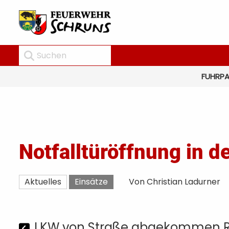
FUHRP
Notfalltüröffnung in d
Aktuelles
Einsätze
Von Christian Ladurner
LKW von Straße abgekommen R