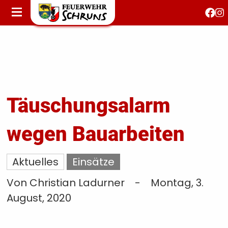
STARTSEITE
AKTUELLES
FEUERWEHRJUGEND
FEST 150 JAHRE
KONTAKT
Täuschungsalarm
wegen Bauarbeiten
T
S
Aktuelles
Einsätze
Von Christian Ladurner
-
Montag, 3.
August, 2020