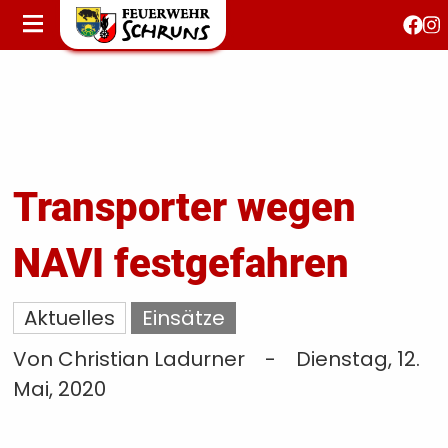
STARTSEITE
AKTUELLES
FEUERWEHRJUGEND
FEST 150 JAHRE
KONTAKT
Transporter wegen
NAVI festgefahren
T
S
Aktuelles
Einsätze
Von Christian Ladurner
-
Dienstag, 12.
Mai, 2020