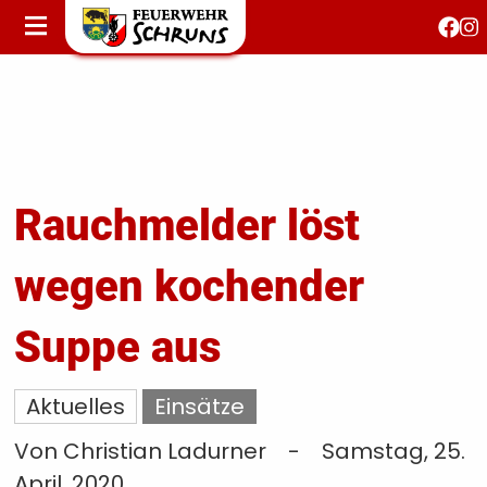
STARTSEITE
AKTUELLES
FEUERWEHRJUGEND
FEST 150 JAHRE
KONTAKT
Rauchmelder löst
wegen kochender
T
S
Suppe aus
Aktuelles
Einsätze
Von Christian Ladurner
-
Samstag, 25.
April, 2020