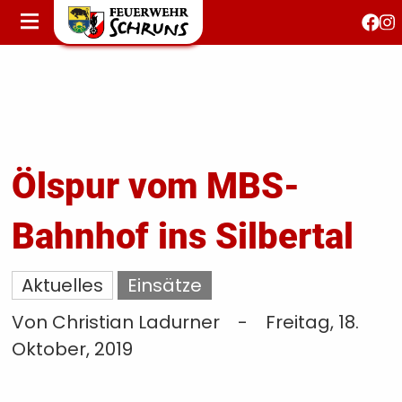
STARTSEITE
AKTUELLES
FEUERWEHRJUGEND
FEST 150 JAHRE
KONTAKT
Ölspur vom MBS-
Bahnhof ins Silbertal
T
S
Aktuelles
Einsätze
Von Christian Ladurner
-
Freitag, 18.
Oktober, 2019