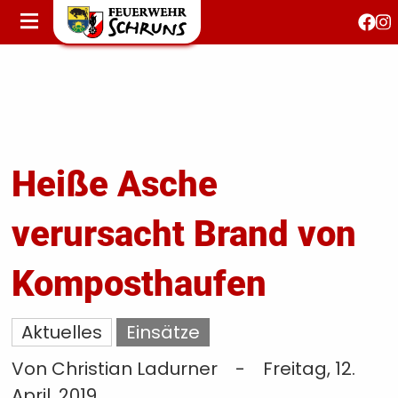
STARTSEITE
AKTUELLES
FEUERWEHRJUGEND
FEST 150 JAHRE
KONTAKT
Heiße Asche
verursacht Brand von
T
S
Komposthaufen
Aktuelles
Einsätze
Von Christian Ladurner
-
Freitag, 12.
April, 2019