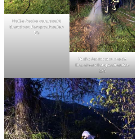
Heiße Asche verursacht
Brand von Komposthaufen
1/3
Heiße Asche verursacht
Brand von Komposthaufen
2/3