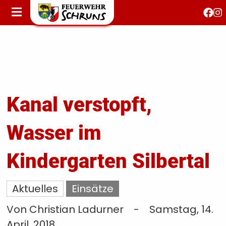
STARTSEITE
AKTUELLES
FEUERWEHRJUGEND
FEST 150 JAHRE
KONTAKT
Kanal verstopft,
Wasser im
T
S
Kindergarten Silbertal
Aktuelles
Einsätze
Von Christian Ladurner
-
Samstag, 14.
April, 2018