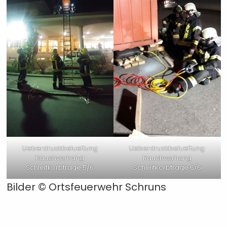
Ueberdruckbelueftung
Ueberdruckbelueftung
Rauchvorhang
Rauchvorhang
Schleifkorbtrage 5/6
Schleifkorbtrage 6/6
Bilder © Ortsfeuerwehr Schruns