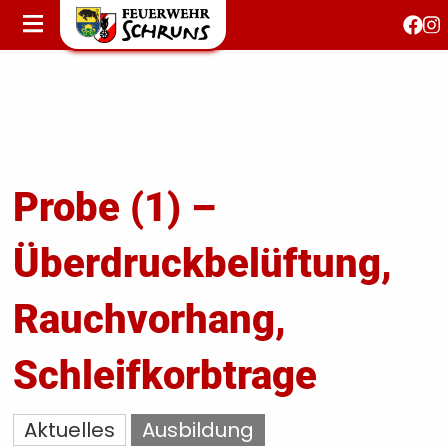
STARTSEITE
AKTUELLES
FEUERWEHRJUGEND
FEST 150 JAHRE
KONTAKT
Probe (1) –
Überdruckbelüftung,
T
S
Rauchvorhang,
Schleifkorbtrage
Aktuelles
Ausbildung