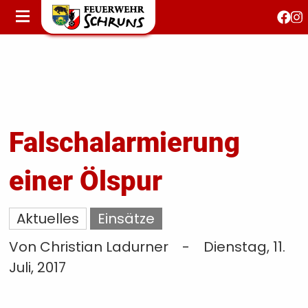
STARTSEITE
AKTUELLES
FEUERWEHRJUGEND
FEST 150 JAHRE
KONTAKT
Falschalarmierung
einer Ölspur
T
S
Aktuelles
Einsätze
Von Christian Ladurner
-
Dienstag, 11.
Juli, 2017