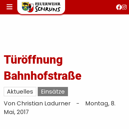
STARTSEITE
AKTUELLES
FEUERWEHRJUGEND
FEST 150 JAHRE
KONTAKT
Türöffnung
Bahnhofstraße
T
S
Aktuelles
Einsätze
Von Christian Ladurner
-
Montag, 8.
Mai, 2017