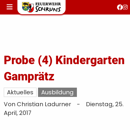
STARTSEITE
AKTUELLES
FEUERWEHRJUGEND
FEST 150 JAHRE
KONTAKT
Probe (4) Kindergarten
Gamprätz
T
S
Aktuelles
Ausbildung
Von Christian Ladurner
-
Dienstag, 25.
April, 2017