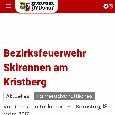
STARTSEITE
AKTUELLES
FEUERWEHRJUGEND
FEST 150 JAHRE
KONTAKT
Bezirksfeuerwehr
Skirennen am
T
S
Kristberg
Aktuelles
Kameradschaftliches
Von Christian Ladurner
-
Samstag, 18.
März, 2017