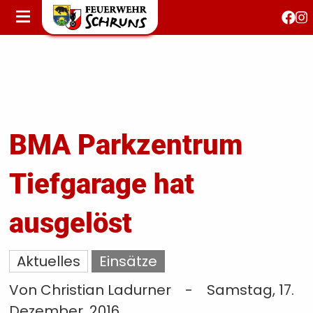
STARTSEITE
AKTUELLES
FEUERWEHRJUGEND
FEST 150 JAHRE
KONTAKT
BMA Parkzentrum
Tiefgarage hat
T
S
ausgelöst
Aktuelles
Einsätze
Von Christian Ladurner
-
Samstag, 17.
Dezember, 2016