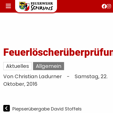
STARTSEITE
AKTUELLES
FEUERWEHRJUGEND
FEST 150 JAHRE
KONTAKT
Feuerlöscherüberprüfu
T
Aktuelles
Allgemein
S
Von Christian Ladurner
-
Samstag, 22.
Oktober, 2016
Piepserübergabe David Stoffels