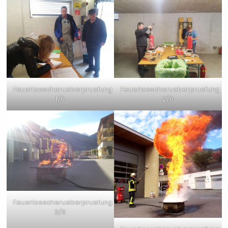
Feuerloescherueberpruefung
Feuerloescherueberpruefung
1/6
2/6
Feuerloescherueberpruefung
3/6