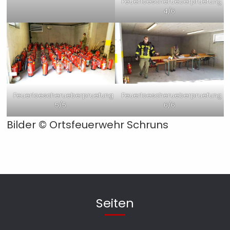
Feuerloescherueberpruefung
4/6
Feuerloescherueberpruefung
Feuerloescherueberpruefung
5/5
6/6
Bilder © Ortsfeuerwehr Schruns
Seiten