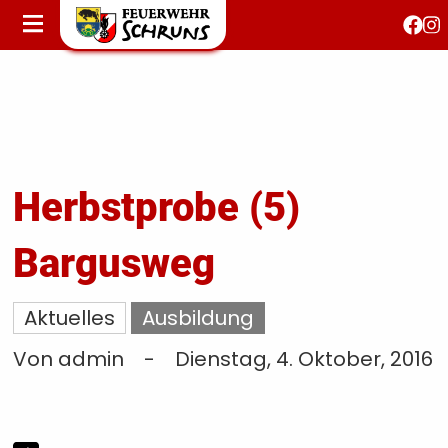
STARTSEITE
AKTUELLES
FEUERWEHRJUGEND
FEST 150 JAHRE
KONTAKT
Herbstprobe (5)
Bargusweg
T
S
Aktuelles
Ausbildung
Von admin
-
Dienstag, 4. Oktober, 2016