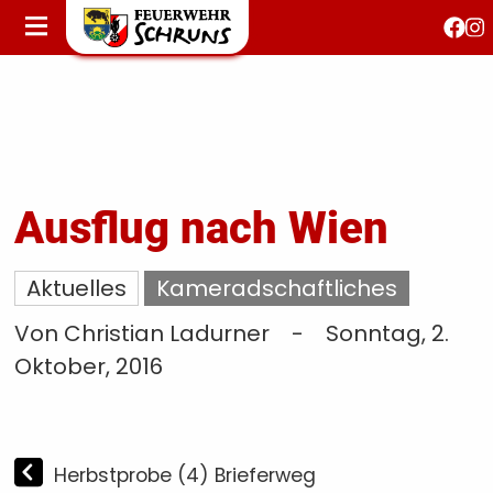
STARTSEITE
AKTUELLES
FEUERWEHRJUGEND
FEST 150 JAHRE
KONTAKT
Ausflug nach Wien
T
Aktuelles
Kameradschaftliches
S
Von Christian Ladurner
-
Sonntag, 2.
Oktober, 2016
Herbstprobe (4) Brieferweg