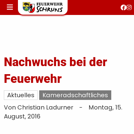
STARTSEITE
AKTUELLES
FEUERWEHRJUGEND
FEST 150 JAHRE
KONTAKT
Nachwuchs bei der
Feuerwehr
T
S
Aktuelles
Kameradschaftliches
Von Christian Ladurner
-
Montag, 15.
August, 2016